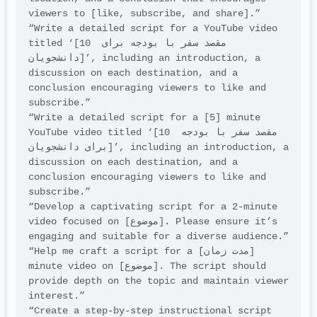
viewers to [like, subscribe, and share].”
“Write a detailed script for a YouTube video 
titled ‘[10 مقصد سفر با بودجه برای 
دانشجویان]’, including an introduction, a 
discussion on each destination, and a 
conclusion encouraging viewers to like and 
subscribe.”
“Write a detailed script for a [5] minute 
YouTube video titled ‘[10 مقصد سفر با بودجه 
برای دانشجویان]’, including an introduction, a 
discussion on each destination, and a 
conclusion encouraging viewers to like and 
subscribe.”
“Develop a captivating script for a 2-minute 
video focused on [موضوع]. Please ensure it’s 
engaging and suitable for a diverse audience.”
“Help me craft a script for a [مدت زمان] 
minute video on [موضوع]. The script should 
provide depth on the topic and maintain viewer 
interest.”
“Create a step-by-step instructional script 