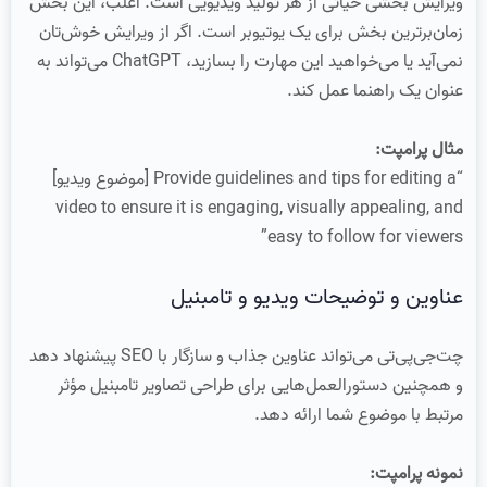
ویرایش بخشی حیاتی از هر تولید ویدیویی است. اغلب، این بخش
زمان‌برترین بخش برای یک یوتیوبر است. اگر از ویرایش خوش‌تان
نمی‌آید یا می‌خواهید این مهارت را بسازید، ChatGPT می‌تواند به
عنوان یک راهنما عمل کند.
مثال پرامپت:
“Provide guidelines and tips for editing a [موضوع ویدیو]
video to ensure it is engaging, visually appealing, and
easy to follow for viewers”
عناوین و توضیحات ویدیو و تامبنیل
چت‌جی‌پی‌تی می‌تواند عناوین جذاب و سازگار با SEO پیشنهاد دهد
و همچنین دستورالعمل‌هایی برای طراحی تصاویر تامبنیل مؤثر
مرتبط با موضوع شما ارائه دهد.
نمونه پرامپت: