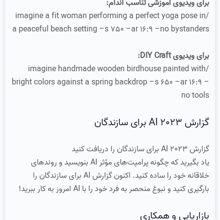
برای ویدیوی آموزشی تناسب اندام:
/imagine a fit woman performing a perfect yoga pose in
a peaceful beach setting –s 750 –ar 16:9 –no bystanders
برای ویدیوی DIY Craft:
/imagine handmade wooden birdhouse painted with
bright colors against a spring backdrop –s 650 –ar 16:9 –
no tools
گزارش 2023 AI برای سازندگان
گزارش 2023 AI برای سازندگان را دریافت کنید
یاد بگیرید که چگونه پرامپت‌های مؤثر AI بنویسید و روندهای
خلاقانه خود را ساده کنید. اکنون گزارش AI برای سازندگان را
بارگیری کنید و نبوغ منحصر به فرد خود را با AI امروز به کار ببرید!
بازاریابی و همکاری