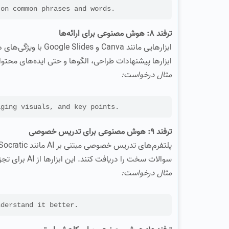
Help me practice vocabulary and pronunciation in [زبان], and words
ترفند 8: هوش مصنوعی برای ارائه‌ها
ابزارهایی مانند nva
ابزارها پیشنهادات طراحی، الگوها و حتی ایده‌های محتوا ر
مثال درخواست:
Help me create a presentation on [موضوع] ey points
ترفند 9: هوش مصنوعی برای تدریس خصوصی
سوالات سخت را دریافت کنند. این ابزارها از AI برای تجزیه و تحلیل موضوعات پیچیده استفاده می‌کنند.
مثال درخواست:
Explain [موضوع]  better