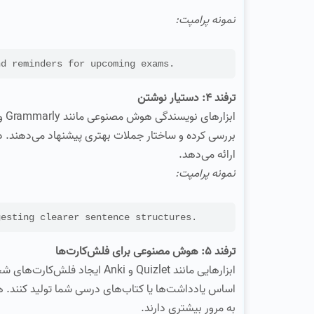
نمونه پرامپت:
Create a weekly study schedule for [موضوع] oming exams
ترفند 4: دستیار نوشتن
بررسی کرده و ساختار جملات بهتری پیشنهاد می‌دهند. 
ارائه می‌دهد.
نمونه پرامپت:
Help me improve my essay on [موضوع] ntence structures
ترفند 5: هوش مصنوعی برای فلش‌کارت‌ها
ابزارهایی مانند Quizlet و Anki
اساس یادداشت‌ها یا کتاب‌های درسی شما تولید کنند. 
به مرور بیشتری دارند.