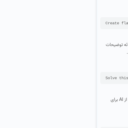
 را با ارائه توضیحات
ابزارهای هوش مصنوعی مانند Duolingo و Babbel یادگیری یک زبان جدید را آسان‌تر و شخصی‌سازی‌شده‌تر می‌کنند. این پلتفرم‌ها از AI برای