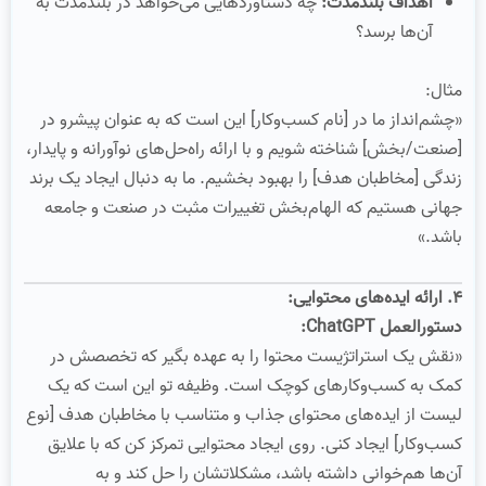
اهداف بلندمدت:
چه دستاوردهایی می‌خواهد در بلندمدت به
آن‌ها برسد؟
مثال:
«چشم‌انداز ما در [نام کسب‌وکار] این است که به عنوان پیشرو در
[صنعت/بخش] شناخته شویم و با ارائه راه‌حل‌های نوآورانه و پایدار،
زندگی [مخاطبان هدف] را بهبود بخشیم. ما به دنبال ایجاد یک برند
جهانی هستیم که الهام‌بخش تغییرات مثبت در صنعت و جامعه
باشد.»
۴. ارائه ایده‌های محتوایی:
دستورالعمل ChatGPT:
«نقش یک استراتژیست محتوا را به عهده بگیر که تخصصش در
کمک به کسب‌وکارهای کوچک است. وظیفه تو این است که یک
لیست از ایده‌های محتوای جذاب و متناسب با مخاطبان هدف [نوع
کسب‌وکار] ایجاد کنی. روی ایجاد محتوایی تمرکز کن که با علایق
آن‌ها هم‌خوانی داشته باشد، مشکلاتشان را حل کند و به