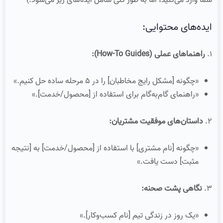
شما وارد می‌کنید، اما به طور کلی شامل ایده‌های زیر می‌شود:)
ایده‌های محتوایی:
۱.
راهنماهای عملی (How-To Guides):
«چگونه [مشکل رایج مخاطبان] را در ۵ مرحله ساده حل کنیم.»
«راهنمای گام‌به‌گام برای استفاده از [محصول/خدمت].»
۲.
داستان‌های موفقیت مشتریان:
«چگونه [نام مشتری] با استفاده از [محصول/خدمت] به [نتیجه
مثبت] دست یافت.»
۳.
نگاهی پشت صحنه:
«یک روز در زندگی تیم [نام کسب‌وکار].»