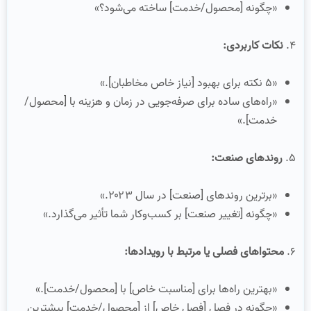
«چگونه [محصول/خدمت] ساخته می‌شود؟»
۴.
نکات کاربردی:
«۵ نکته برای بهبود [نیاز خاص مخاطبان].»
«راه‌های ساده برای صرفه‌جویی در زمان و هزینه با [محصول/
خدمت].»
۵.
روندهای صنعت:
«برترین روندهای [صنعت] در سال ۲۰۲۳.»
«چگونه [تغییر صنعت] بر کسب‌وکار شما تأثیر می‌گذارد.»
۶.
محتواهای فصلی یا مرتبط با رویدادها:
«بهترین راه‌ها برای [مناسبت خاص] با [محصول/خدمت].»
«چگونه در فصل [فصل خاص] از [محصول/خدمت] بیشترین