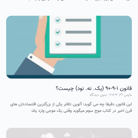
قانون 1-9-90 (یک. نه. نود) چیست؟
مارس 31, 2023
بدون دیدگاه
این قانون دقیقا چه می گوید: آلوین تافلر یکی از بزرگترین اقتصاددان های
قرن اخیر در کتاب موج سوم میگويد وقتی یک موجی وارد یك