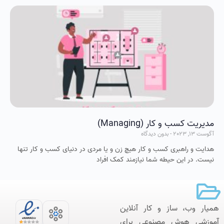
مديريت کسب و کار (Managing)
آگوست 13, 2023
بدون دیدگاه
هدايت و راهبرى کسب و کار هيچ زن و يا مردى در دنياى کسب و کار تنها
نيست. در اين حيطه شما نيازمند کمک افراد
همیار وب، ساز و کار آنلاین‌
آموزشی هوش مصنوعی برای