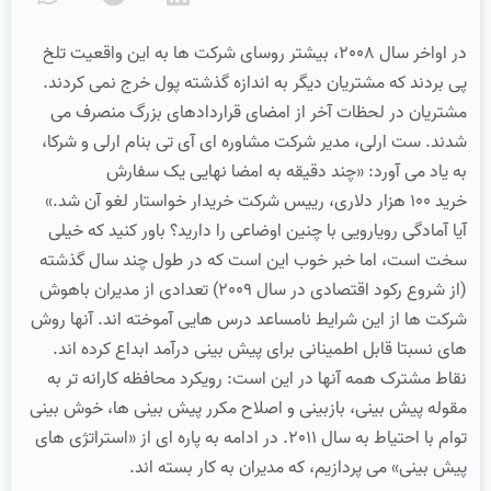
در اواخر سال 2008، بیشتر روسای شرکت ها به این واقعیت تلخ
پی بردند که مشتریان دیگر به اندازه گذشته پول خرج نمی کردند.
مشتریان در لحظات آخر از امضای قراردادهای بزرگ منصرف می
شدند. ست ارلی، مدیر شرکت مشاوره ای آی تی بنام ارلی و شرکا،
به یاد می آورد: «چند دقیقه به امضا نهایی یک سفارش
خرید 100 هزار دلاری، رییس شرکت خریدار خواستار لغو آن شد.»
آیا آمادگی رویارویی با چنین اوضاعی را دارید؟ باور کنید که خیلی
سخت است، اما خبر خوب این است که در طول چند سال گذشته
(از شروع رکود اقتصادی در سال 2009) تعدادی از مدیران باهوش
شرکت ها از این شرایط نامساعد درس هایی آموخته اند. آنها روش
های نسبتا قابل اطمینانی برای پیش بینی درآمد ابداع کرده اند.
نقاط مشترک همه آنها در این است: رویکرد محافظه کارانه تر به
مقوله پیش بینی، بازبینی و اصلاح مکرر پیش بینی ها، خوش بینی
توام با احتیاط به سال 2011. در ادامه به پاره ای از «استراتژی های
پیش بینی» می پردازیم، که مدیران به کار بسته اند.