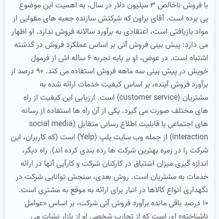
با فروش ناخالص 3 میلیون دلار در سال، به اهمیت این موضوع
پی برده است. آقای براون که شرکتش سازنده جعبه های مقوایی از
مواد بازیافتی است، اعتقادی به برآورد سالانه فروش ندارد. او اظهار
می دارد: پیش بینی فروش آتی بر اساس عملکرد فروش در گذشته
اشتباه است. در عوض، او بر پایه تجربه 6 ساله اش از فرمول
خویش در پیش بینی سه ماهه فروش استفاده می کند. 90 درصد از
برآورد فروش آینده، بر اساس کیفیت خدمات ارائه شده به
مشتریان (customer service) است. ارزیابی این کیفیت از راه
های مختلف صورت می گیرد. یکی از آن راه ها استفاده از رسانه
های اجتماعی با قابلیت اطلاع رسانی متقابل (social media
interaction) از جمله وب سایت یلپ (Yelp) است (که کاربران، این
شرکت را در زمره بهترین شرکت ها رده بندی کرده اند). راه دیگر،
اندازه گیری میزان اشتیاق در کارکنان شرکت و کارآیی آنها در ارائه
خدمات به مشتریان است. روش بعدی، سنجش توانایی شرکت در
نگهداری انواع کالاها در انبار برای ارائه به موقع به مشتری است.
10 درصد باقی مانده برآورد فروش آتی شرکت، بر اساس «عوامل
ناشناخته» ای است که از تجارب شخصی او از بازار نشات می