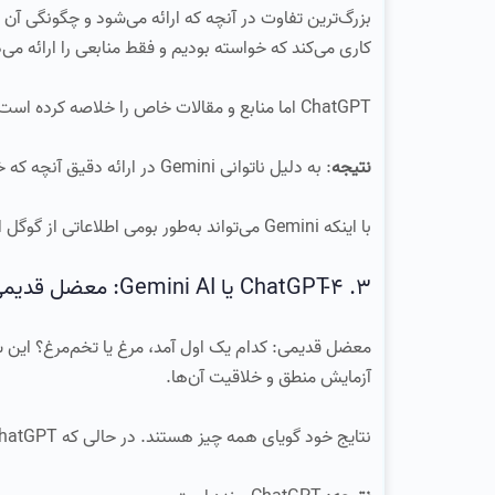
کاری می‌کند که خواسته بودیم و فقط منابعی را ارائه می‌د
ChatGPT اما منابع و مقالات خاص را خلاصه کرده است.
نتیجه
: به دلیل ناتوانی Gemini در ارائه دقیق آنچه که خواسته بودیم، مجبور هستیم ChatGPT را انتخاب کنیم.
با اینکه Gemini می‌تواند به‌طور بومی اطلاعاتی از گوگل استخراج کند، اما نمی‌تواند این وظیفه را با سطح دقت مشابه ChatGPT انجام دهد.
3. ChatGPT-4 یا Gemini AI: معضل قدیمی تخم‌مرغ یا مرغ
معضل قدیمی: کدام یک اول آمد، مرغ یا تخم‌مرغ؟ این سو
آزمایش منطق و خلاقیت آن‌ها.
نتایج خود گویای همه چیز هستند. در حالی که ChatGPT هیچ مشکلی در تمایز بین واحدهای وزن نداشت، Gemini به‌طور کامل دچار توهم شد.