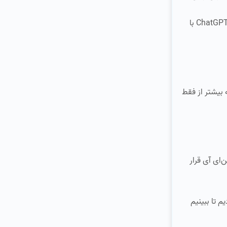
این اشتراک فضای ذخیره‌سازی ابری زیادی را شامل می‌شود و به مزایای آینده برای Gmail و Docs اشاره دارد. از سوی دیگر، ChatGPT Plus با
Ch اوپن‌ای آی نشان می‌دهد که بیشتر از فقط
های هوش مصنوعی، همه به دنبال این هستند که ببینند Gemini گوگل چگونه در برابر ChatGPT اوپن‌ای آی قرار
م تا ببینیم