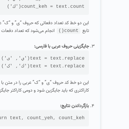
 = text.count(
count_keh
'ك'
)

این دو خط کد تعداد دفعاتی که حروف “ی” و “ک” عر
تابع
انجام می‌شود که تعداد دفعات تک
count()
جایگزینی حروف عربی با فارسی:
replace
.
text
 = 
text
(
'ي'
, 
'ی'
)

replace
.
text
 = 
text
(
'ك'
, 
'ک'
)

این دو خط کد حروف “ی” و “ک” عربی را در متن با م
کاراکتری که باید جایگزین شود و دومی کاراکتر جایگز
بازگرداندن نتایج:
urn
text
, count_yeh, count_keh
