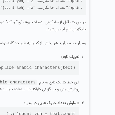
print(f"تعداد جایگزینی 'ک': {count_keh}")

در این کد، قبل از جایگزینی، تعداد حروف “ی” و “ک” ع
جایگزینی‌ها چاپ می‌شود.
بسیار خب، بیایید هر بخش از کد را به طور جداگانه تو
تعریف تابع:
eplace_arabic_characters
(text)
این خط کد یک تابع به نام
bic_characters
پردازش متن و جایگزینی کاراکترها استفاده خواهد ش
شمارش تعداد حروف عربی در متن:
 = text.count(
count_yeh
'ي'
)
