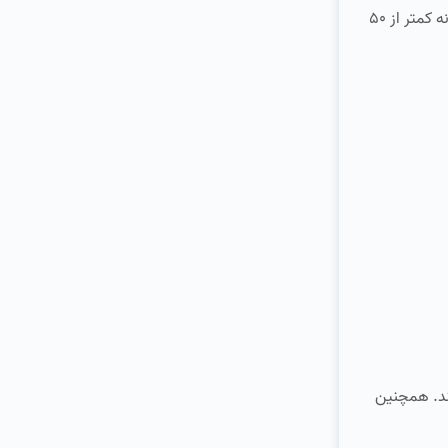
که به اختصار به انها SME نیز گفته می شود. در تقسیم بندی اتحادیه اروپا به شرکت های تا ۲۵۰ نفر پرسنل و حجم معاملات سالیانه کمتر از ۵۰
ند. همچنین