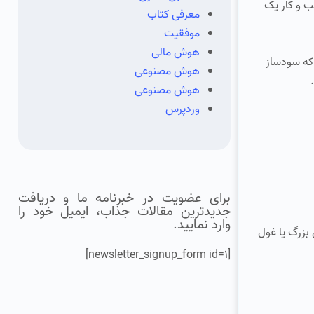
 و کار یک
معرفی کتاب
موفقیت
هوش مالی
که سودساز
هوش مصنوعی
هوش مصنوعی
وردپرس
برای عضویت در خبرنامه ما و دریافت
جدیدترین مقالات جذاب، ایمیل خود را
وارد نمایید.
از ۵۰ میلیون یورو را، شرکت های بزرگ یا غول
[newsletter_signup_form id=1]