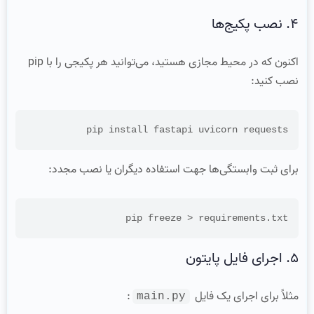
۴. نصب پکیج‌ها
اکنون که در محیط مجازی هستید، می‌توانید هر پکیجی را با pip
نصب کنید:
pip install fastapi uvicorn requests

برای ثبت وابستگی‌ها جهت استفاده دیگران یا نصب مجدد:
pip freeze > requirements.txt

۵. اجرای فایل پایتون
مثلاً برای اجرای یک فایل
:
main.py