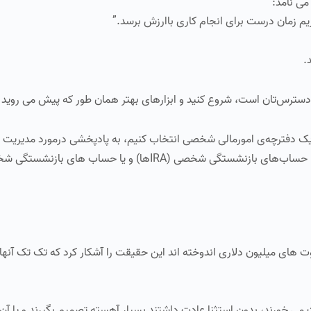
ی‌ نامد:
تظریم زمان درست برای انجام کاری باارزش برسد.”
.
در دسترس‌تان است، شروع کنید و ابزارهای بهتر همان‌ طور که پیش می‌ روید 
. یک دفترچه‌ی امورمالی شخصی انتخاب کنیم، به پادپخشی درمورد مدیریت
دهیم، یک برنامه‌ی مالی بریزیم، یا در طرح‌‌های (K (۴۰۱، حساب‌های بازنشستگی شخصی (IRAها) و یا ح
‌ های میلیون‌ دلاری اندوخته‌ اند این حقیقت را آشکار کرد که تک تک آنه
 خورند، بدون استثنا عادت داشتند بسیار آهسته تصمیم بگیرند و یا آن ر