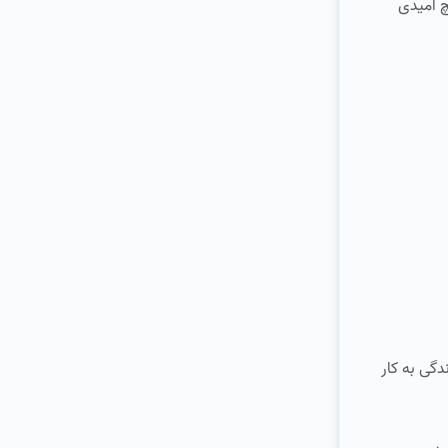
چ امیدی
دگی به کار