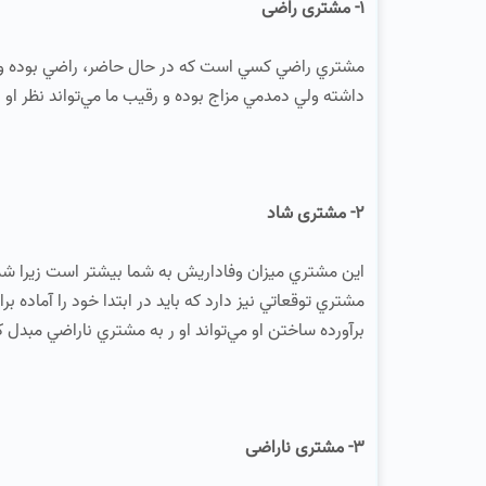
1- مشتری راضی
مشتري راضي كسي است كه در حال حاضر، راضي بوده ولي
داشته ولي دمدمي مزاج بوده و رقيب ما مي‌تواند نظر او 
2- مشتری شاد
اين مشتري ميزان وفاداريش به شما بيشتر است زيرا شما ر
مشتري توقعاتي نيز دارد كه بايد در ابتدا خود را آماده ب
برآورده ساختن او مي‌تواند او ر به مشتري ناراضي مبدل 
3- مشتری ناراضی