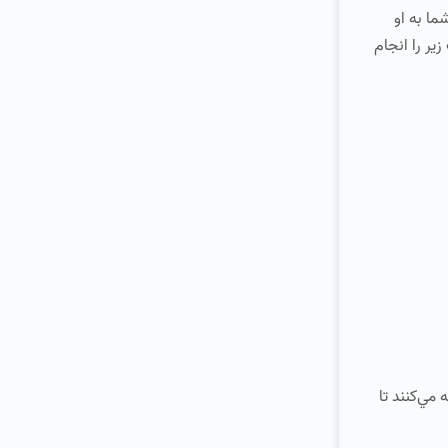
ما به او
ير را انجام
مي‌كنند تا