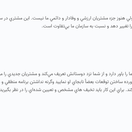
 هنوز جزء مشتريان ارزشي و وفادار و دائمي ما نيست. اين مشتري در س
را تغيير دهد و نسبت به سازمان ما بي‌تفاوت است.
ا باور دارد و از شما نزد دوستانش تعريف مي‌كند و مشتريان جديدي را مي‌
راورده ساختن توقعات بعضاً نابجاي او نماييد وگرنه نداشتن برنامه منطقي و 
كند. براي اين كار بايد تخيف هاي مشخص و تعيين شده‌اي را در نظر بگيريد.