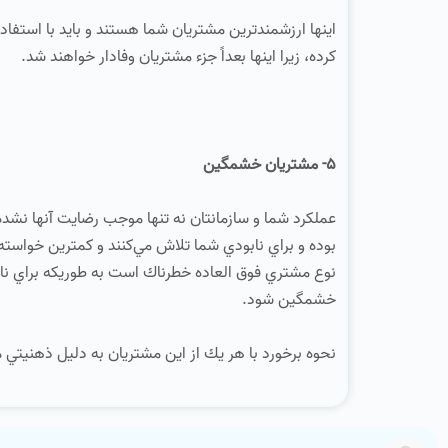
اينها ارزشمندترين مشتريان شما هستند و بايد با استفاده
كرده، زيرا اينها بعداً جزء مشتريان وفادار خواهند شد.
5- مشتريان خشمگين
عملكرد شما و سازمانتان نه تنها موجب رضايت آنها نشده
بوده و براي نابودي شما تلاش مي‌كنند و كمترين خواسته
نوع مشتري فوق العاده خطرناك است به طوريكه براي نابود
خشمگين شود.
نحوه برخورد با هر يك از اين مشتريان به دليل ذهنيتي م