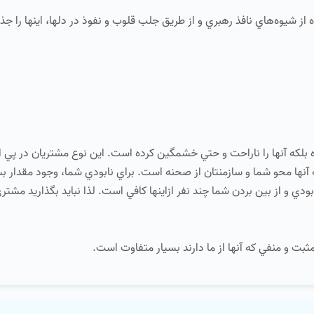
 از شيوه‌هاي نافذ رهبري و از طريق جلب قلوب و نفوذ در دلها، اينها را ج
 بلكه آنها را ناراحت و حتي خشمگين كرده است. اين نوع مشتريان در پي ان
 آنها محو شما و سازمنتان از صحنه است. براي نابودي شما، وجود مقدار بس
ي و از بين بردن شما چند نفر ازاينها كافي است. لذا نبايد بگذاريد مشتر
ثبت و منفي كه آنها از ما دارند بسيار متفاوت است.