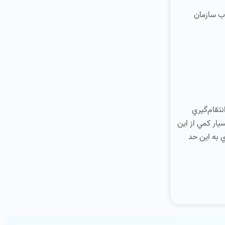
ذب سازمان
تقام‌گيري
يار كمي از اين
ي به اين حد