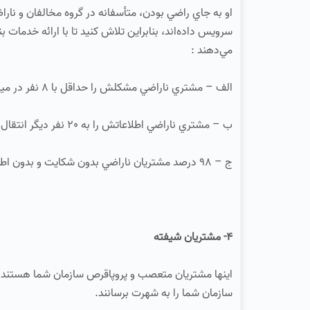
او به جاي راضي بودن، متأسفانه در گروه مخالفان و ناراضيا
سرويس داده‌اند، بنابراين تلاش كنيد تا با ارائه خدمات بن
مي‌دهند :
الف – مشتري ناراضي مشكلش را حداقل با 8 نفر در ميان مي گذارد و آنها را به سوي رقيب مي‌برند.
ب – مشتري ناراضي اطلاعاتش را به 20 نفر دیگر انتقال مي‌دهد.
ج – 98 درصد مشتريان ناراضي بدون شكايت و بدون اطلاع قبلي ما را ترك كرده و به سوي رقيب مي‌روند.
4- مشتريان شيفته
اينها مشتريان متعصب و پروپاقرص سازمان شما هستند و ب
سازمان شما را به شهرت برسانند.