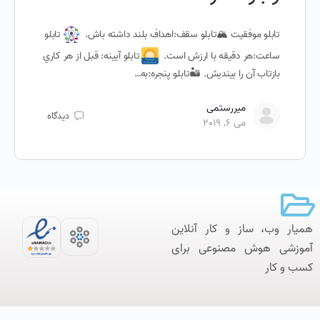
تابلو موفقیت 🏔تابلو سقف:اهداف بلند داشته باش.
تابلو
ساعت:هر دقيقه با ارزش است.
تابلو آيينه: قبل از هر كاري
بازتاب آن را بينديش. 🏜تابلو پنجره:به…
میررستمی
دیدگاه
می 6, 2019
همیار وب، ساز و کار آنلاین‌
آموزشی هوش مصنوعی برای
کسب و کار